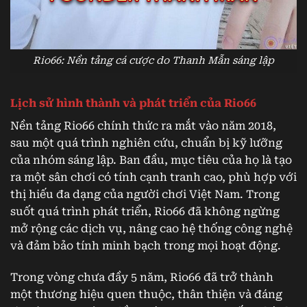
Rio66: Nền tảng cá cược do Thanh Mẫn sáng lập
Lịch sử hình thành và phát triển của Rio66
Nền tảng Rio66 chính thức ra mắt vào năm 2018,
sau một quá trình nghiên cứu, chuẩn bị kỹ lưỡng
của nhóm sáng lập. Ban đầu, mục tiêu của họ là tạo
ra một sân chơi có tính cạnh tranh cao, phù hợp với
thị hiếu đa dạng của người chơi Việt Nam. Trong
suốt quá trình phát triển, Rio66 đã không ngừng
mở rộng các dịch vụ, nâng cao hệ thống công nghệ
và đảm bảo tính minh bạch trong mọi hoạt động.
Trong vòng chưa đầy 5 năm, Rio66 đã trở thành
một thương hiệu quen thuộc, thân thiện và đáng