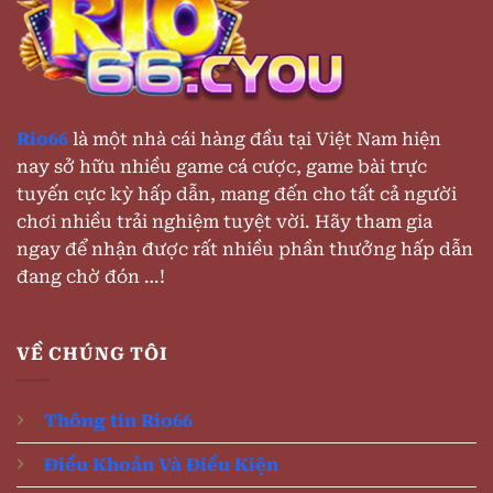
Rio66
là một nhà cái hàng đầu tại Việt Nam hiện
nay sở hữu nhiều game cá cược, game bài trực
tuyến cực kỳ hấp dẫn, mang đến cho tất cả người
chơi nhiều trải nghiệm tuyệt vời. Hãy tham gia
ngay để nhận được rất nhiều phần thưởng hấp dẫn
đang chờ đón …!
VỀ CHÚNG TÔI
Thông tin Rio66
Điều Khoản Và Điều Kiện