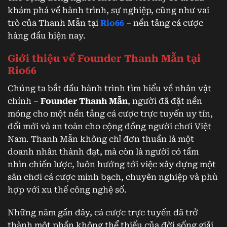
khám phá về hành trình, sự nghiệp, cũng như vai
trò của Thanh Mẫn tại
Rio66
– nền tảng cá cược
hàng đầu hiện nay.
Giới thiệu về Founder Thanh Mẫn tại
Rio66
Chúng ta bắt đầu hành trình tìm hiểu về nhân vật
chính –
Founder Thanh Mẫn
, người đã đặt nền
móng cho một nền tảng cá cược trực tuyến uy tín,
đổi mới và an toàn cho cộng đồng người chơi Việt
Nam. Thanh Mẫn không chỉ đơn thuần là một
doanh nhân thành đạt, mà còn là người có tầm
nhìn chiến lược, luôn hướng tới việc xây dựng một
sân chơi cá cược minh bạch, chuyên nghiệp và phù
hợp với xu thế công nghệ số.
Những năm gần đây, cá cược trực tuyến đã trở
thành một phần không thể thiếu của đời sống giải